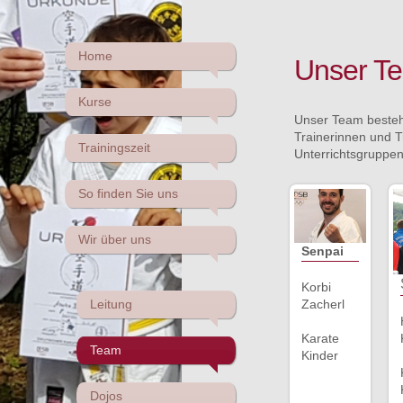
Home
Unser T
Kurse
Unser Team besteht
Trainerinnen und T
Trainingszeit
Unterrichtsgruppen 
So finden Sie uns
Wir über uns
Senpai
Korbi
Zacherl
Leitung
Karate
Team
Kinder
Dojos