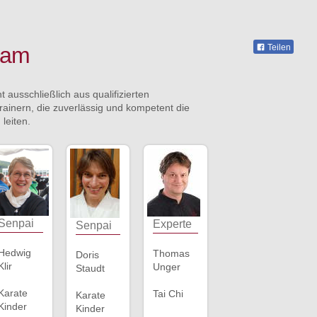
eam
Teilen
 ausschließlich aus qualifizierten
rainern, die zuverlässig und kompetent die
leiten.
Senpai
Experte
Senpai
Hedwig
Thomas
Doris
Klir
Unger
Staudt
Karate
Tai Chi
Karate
Kinder
Kinder